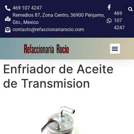
469 107 4247
469
Remedios 87, Zona Centro, 36900 Pénjamo,
107
Gto., Mexico
4247
contacto@refaccionariarocio.com
Enfriador de Aceite
de Transmision