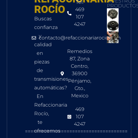
NUESTROS
Tel.
PRODUCTO
ROCÍO
469
107
Buscas
4247
confianza
y
contacto@refaccionariarocio.com
calidad
Remedios
en
87, Zona
piezas
Centro,
de
36900
transmisiones
Pénjamo,
automáticas?
Gto.,
Mexico
En
Refaccionaria
469
Rocío,
107
te
4247
ofrecemos
=====================================