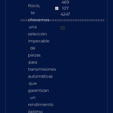
469
Rocío,
107
te
4247
ofrecemos
=====================================
una
selección
Transmisión A
impecable
de
piezas
para
transmisiones
automáticas
que
garantizan
un
rendimiento
óptimo