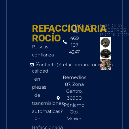
REFACCIONARIA
CONTACTO
EXPLORA
NUESTROS
Tel.
PRODUCTO
ROCÍO
469
107
Buscas
4247
confianza
y
contacto@refaccionariarocio.com
calidad
Remedios
en
87, Zona
piezas
Centro,
de
36900
transmisiones
Pénjamo,
automáticas?
Gto.,
Mexico
En
Refaccionaria