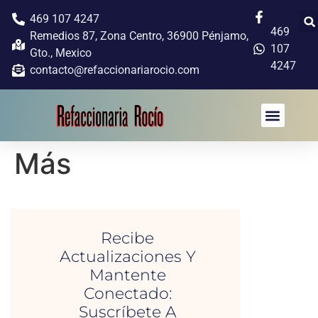
469 107 4247
469
Remedios 87, Zona Centro, 36900 Pénjamo,
107
Gto., Mexico
4247
contacto@refaccionariarocio.com
Más
Recibe
Actualizaciones Y
Mantente
Conectado:
Suscríbete A