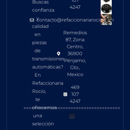
107
Buscas
4247
confianza
y
contacto@refaccionariarocio.com
calidad
Remedios
en
87, Zona
piezas
Centro,
de
36900
transmisiones
Pénjamo,
automáticas?
Gto.,
Mexico
En
Refaccionaria
469
Rocío,
107
te
4247
ofrecemos
=====================================
una
selección
Transmisión A